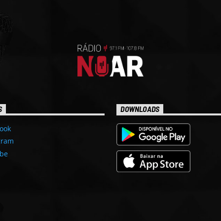
S
DOWNLOADS
ook
gram
be