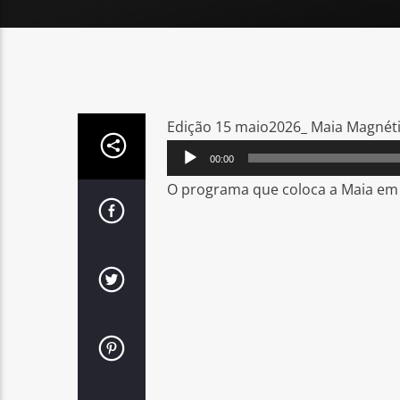
Edição 15 maio2026_ Maia Magnétic
Reprodutor
00:00
de
O programa que coloca a Maia em 
áudio