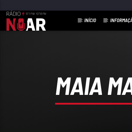
INÍCIO
INFORMAÇ
FAIXA ATUAL
DOU-LHE FOLGAS
CHAVE D' OURO
MAIA MA