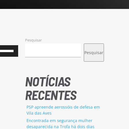
Pesquisar
Use
Pesquisar
as
setas
cima/baixo
NOTÍCIAS
para
RECENTES
aumentar
ou
PSP apreende aerossóis de defesa em
diminuir
Vila das Aves
o
Encontrada em segurança mulher
desaparecida na Trofa há dois dias
volume.