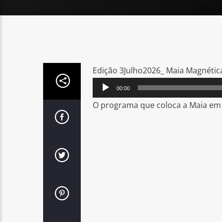
Edição 3Julho2026_ Maia Magnética
Reprodutor
00:00
de
O programa que coloca a Maia em 
áudio