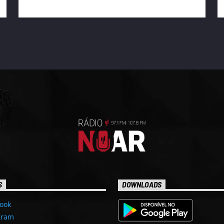
S
DOWNLOADS
ook
gram