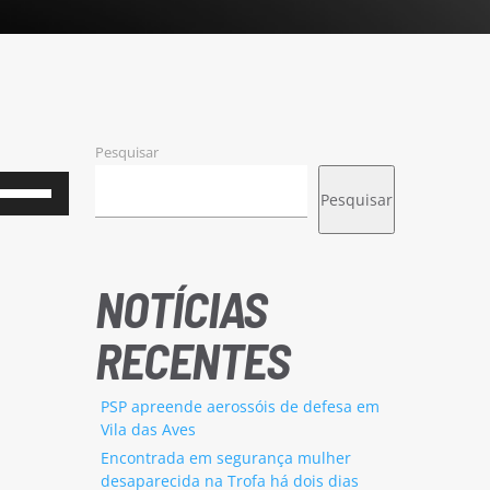
Pesquisar
Use
Pesquisar
as
setas
cima/baixo
NOTÍCIAS
para
RECENTES
aumentar
ou
PSP apreende aerossóis de defesa em
diminuir
Vila das Aves
o
Encontrada em segurança mulher
desaparecida na Trofa há dois dias
volume.