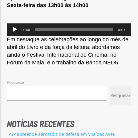
Sexta-feira das 13h00 às 14h00
Reprodutor
00:00
00:00
de
Em destaque as celebrações ao longo do mês de
áudio
Rádio No ar
abril do Livro e da força da leitura; abordamos
ainda o Festival Internacional de Cinema, no
Fórum da Maia, e o trabalho da Banda NED5.
Pesquisar
Pesquisar
NOTÍCIAS RECENTES
PSP apreende aerossóis de defesa em Vila das Aves