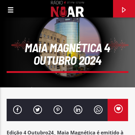
MAIA MAGNÉTICA 4
OUTUBRO 2024
FAIXA ATUAL
MURMÚRIO DE AMOR
FERNANDO CORREIA MARQUES
Edição
4
Outu
bro24_ Maia Magnética é emitido à