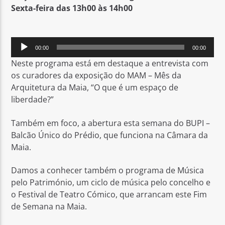
Sexta-feira das 13h00 às 14h00
Reprodutor
00:00
00:00
de
Neste programa está em destaque
a entrevista com
áudio
Rádio No ar
os curadores da exposição do MAM – Mês da
Arquitetura da Maia, “O que é um espaço de
liberdade?”
Também em foco, a abertura esta semana do BUPI –
Balcão Único do Prédio, que funciona na Câmara da
Maia.
Damos a conhecer também o programa de Música
pelo Património, um ciclo de música pelo concelho e
o Festival de Teatro Cómico, que arrancam este Fim
de Semana na Maia.