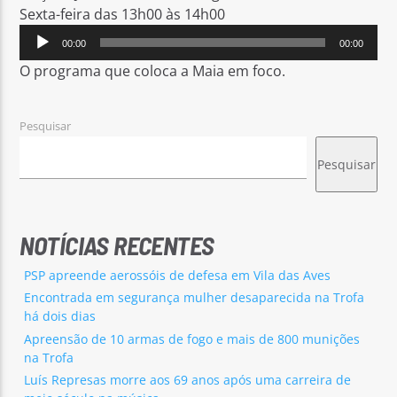
Sexta-feira das 13h00 às 14h00
Reprodutor
00:00
00:00
de
O programa que coloca a Maia em foco.
áudio
Rádio No ar
Pesquisar
Pesquisar
NOTÍCIAS RECENTES
PSP apreende aerossóis de defesa em Vila das Aves
Encontrada em segurança mulher desaparecida na Trofa
há dois dias
Apreensão de 10 armas de fogo e mais de 800 munições
na Trofa
Luís Represas morre aos 69 anos após uma carreira de