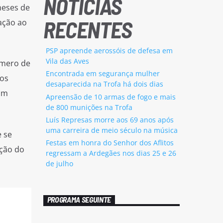
NOTÍCIAS
meses de
RECENTES
ação ao
PSP apreende aerossóis de defesa em
Vila das Aves
úmero de
Encontrada em segurança mulher
 os
desaparecida na Trofa há dois dias
um
Apreensão de 10 armas de fogo e mais
de 800 munições na Trofa
Luís Represas morre aos 69 anos após
uma carreira de meio século na música
 se
Festas em honra do Senhor dos Aflitos
ação do
regressam a Ardegães nos dias 25 e 26
de julho
PROGRAMA SEGUINTE