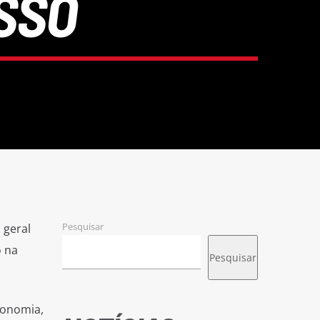
SSO
Pesquisar
 geral
o na
Pesquisar
conomia,