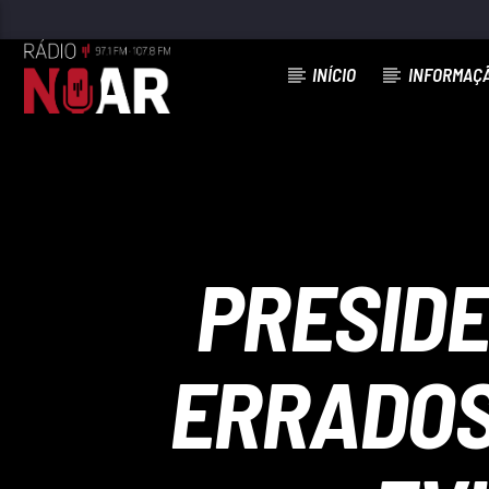
INÍCIO
INFORMAÇ
FAIXA ATUAL
A MINHA PORTUGUESA
D.N.A
PRESIDE
ERRADOS