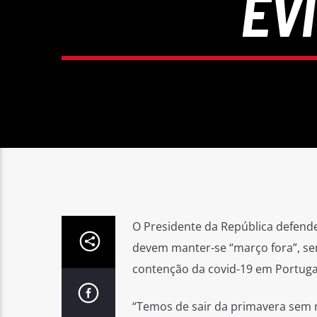
EV
O Presidente da República defende
devem manter-se “março fora”, sem
contenção da covid-19 em Portuga
“Temos de sair da primavera sem