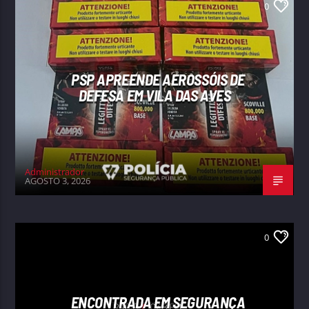
0
PSP APREENDE AEROSSÓIS DE
DEFESA EM VILA DAS AVES
Administrador
AGOSTO 3, 2026
0
ENCONTRADA EM SEGURANÇA