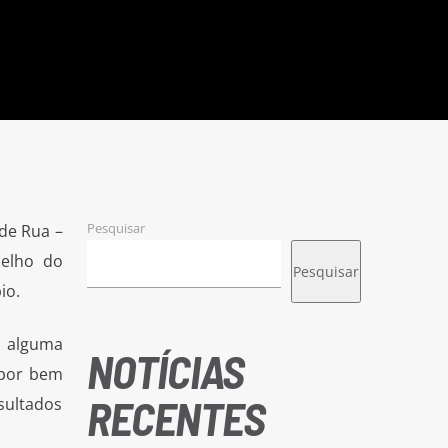
Pesquisar
 de Rua –
celho do
Pesquisar
io.
e alguma
NOTÍCIAS
 por bem
RECENTES
sultados