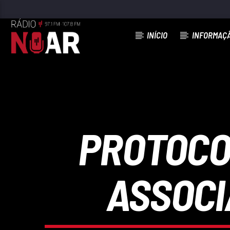
INÍCIO
INFORMAÇ
FAIXA ATUAL
A MINHA MÚSICA
JOSÉ CID
PROTOCO
ASSOCI