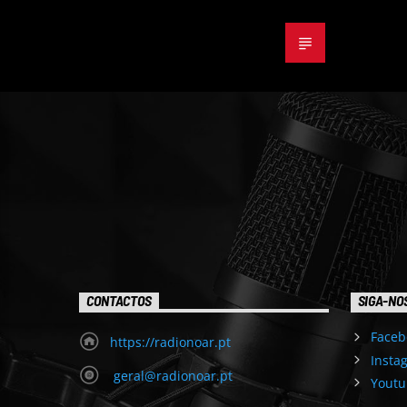
CONTACTOS
SIGA-NO
Faceb
https://radionoar.pt
Insta
geral@radionoar.pt
Youtu