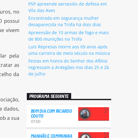
PSP apreende aerossóis de defesa em
Vila das Aves
uros, no
Encontrada em segurança mulher
D possui
desaparecida na Trofa há dois dias
ue vivem
Apreensão de 10 armas de fogo e mais
de 800 munições na Trofa
Luís Represas morre aos 69 anos após
uma carreira de meio século na música
lar pela
Festas em honra do Senhor dos Aflitos
ratar as
regressam a Ardegães nos dias 25 e 26
celho da
de julho
PROGRAMA SEGUINTE
ociação,
de dados,
BOM DIA COM RICARDO
COUTO
sob a sua
07:00
MANHÃS E COMPANHIA