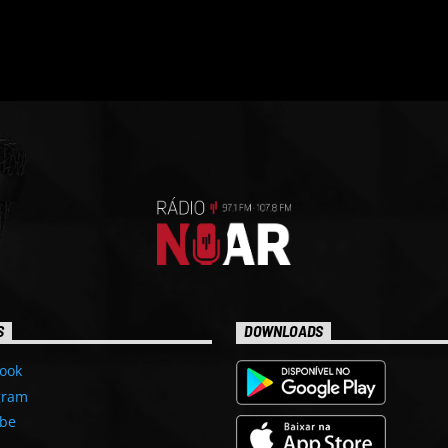
S
DOWNLOADS
ook
gram
be