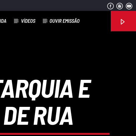
NDA
VÍDEOS
OUVIR EMISSÃO
Rádio No ar
ARQUIA E
 DE RUA