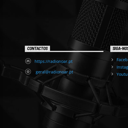
CONTACTOS
SIGA-NO
Faceb
https://radionoar.pt
Insta
geral@radionoar.pt
Youtu