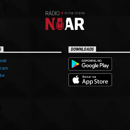
S
DOWNLOADS
ook
gram
be