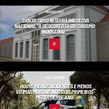
PRÓXIMO POST
SANTO TIRSO INTEGRA INICIATIVA
NACIONAL “À DESCOBERTA DO TURISMO
INDUSTRIAL”
POST ANTERIOR
HOUVE MENOS ACIDENTES E MENOS
VÍTIMAS MORTAIS NOS DOIS PRIMEIROS
MESES DESTE ANO