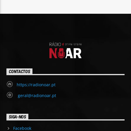
18:00
DOMINGO
Aos domingos, Top 15 Rádio NOAr. A contagem das
músicas mais votadas em radionoar.pt[...]
Saiba mais
CONTACTOS
https://radionoar.pt
geral@radionoar.pt
SIGA-NOS
Facebook