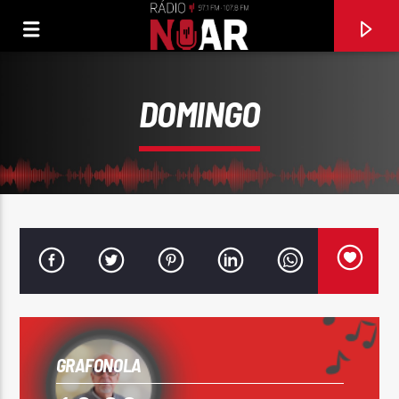
DOMINGO
FAIXA ATUAL
GRAFONOLA
97.1FM E 107.8 FM
RÁDIO NOAR