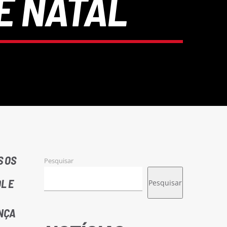
E NATAL
S OS
Pesquisar
L E
Pesquisar
ANÇA