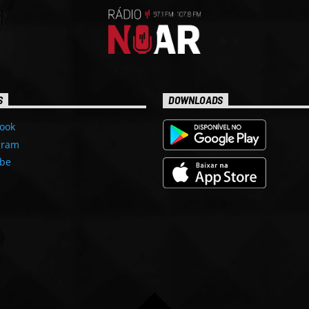
S
DOWNLOADS
ook
gram
be