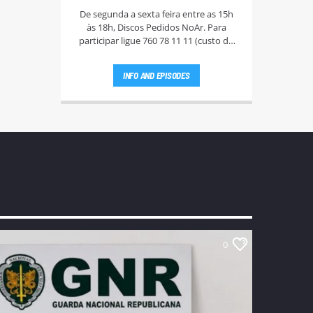
De segunda a sexta feira entre as 15h
às 18h, Discos Pedidos NoAr. Para
participar ligue 760 78 11 11 (custo da
chamada - 0,60€ + IVA), e aguarde que a
Rute Andrade ou a Bi Silva entrem em
INFO AND EPISODES
contato.
0