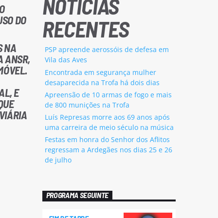
NOTÍCIAS
NO
USO DO
RECENTES
S NA
PSP apreende aerossóis de defesa em
A ANSR,
Vila das Aves
MÓVEL.
Encontrada em segurança mulher
desaparecida na Trofa há dois dias
L, E
Apreensão de 10 armas de fogo e mais
QUE
de 800 munições na Trofa
VIÁRIA
Luís Represas morre aos 69 anos após
uma carreira de meio século na música
Festas em honra do Senhor dos Aflitos
regressam a Ardegães nos dias 25 e 26
de julho
PROGRAMA SEGUINTE