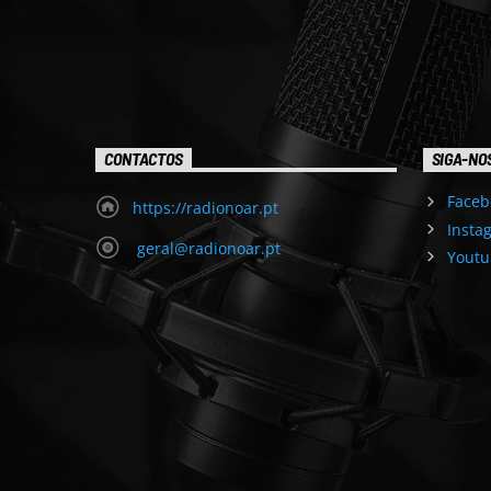
CONTACTOS
SIGA-NO
Faceb
https://radionoar.pt
Insta
geral@radionoar.pt
Youtu