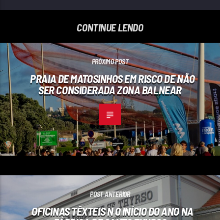
CONTINUE LENDO
PRÓXIMO POST
PRAIA DE MATOSINHOS EM RISCO DE NÃO
SER CONSIDERADA ZONA BALNEAR
POST ANTERIOR
OFICINAS TÊXTEIS N O INÍCIO DO ANO NA