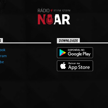
S
DOWNLOADS
ook
gram
be