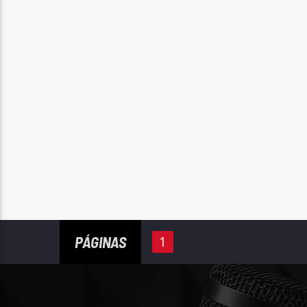
PÁGINAS
1