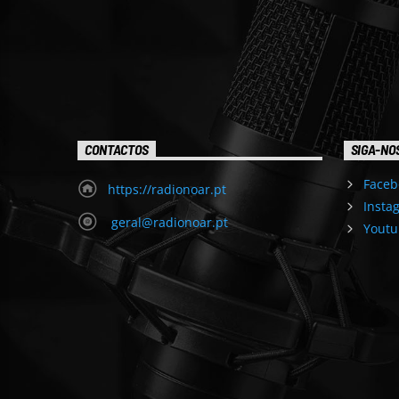
CONTACTOS
SIGA-NO
Faceb
https://radionoar.pt
Insta
geral@radionoar.pt
Youtu