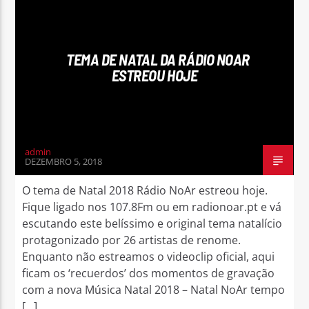
TEMA DE NATAL DA RÁDIO NOAR
ESTREOU HOJE
admin
DEZEMBRO 5, 2018
O tema de Natal 2018 Rádio NoAr estreou hoje.
Fique ligado nos 107.8Fm ou em radionoar.pt e vá
escutando este belíssimo e original tema natalício
protagonizado por 26 artistas de renome.
Enquanto não estreamos o videoclip oficial, aqui
ficam os ‘recuerdos’ dos momentos de gravação
com a nova Música Natal 2018 – Natal NoAr tempo
[…]