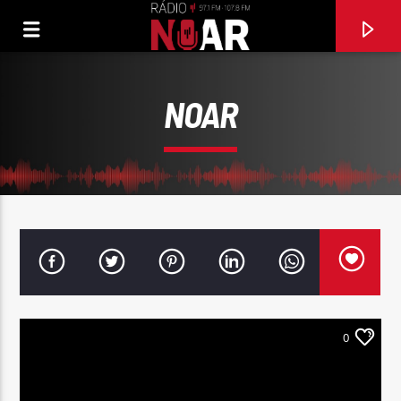
NOAR
0
FAIXA ATUAL
97.1FM E 107.8 FM
RÁDIO NOAR