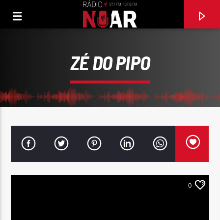
ZÉ DO PIPO
0
FAIXA ATUAL
97.1FM E 107.8 FM
RÁDIO NOAR