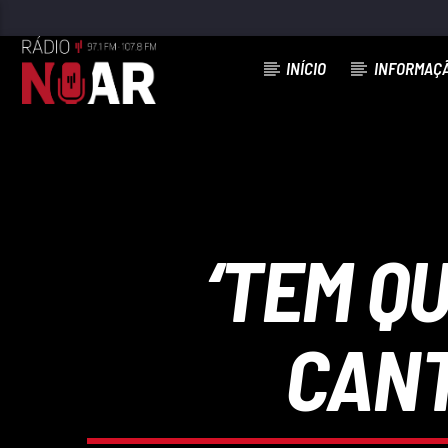
INÍCIO
INFORMAÇ
FAIXA ATUAL
MEU QUERIDO MÊS DE AGOSTO
DINO MEIRA
‘TEM Q
CANT