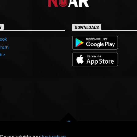
S
DOWNLOADS
ook
gram
be