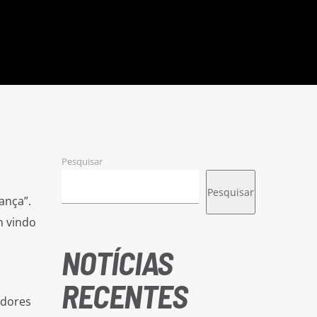
Pesquisar
Pesquisar
ança”.
m vindo
NOTÍCIAS
RECENTES
adores