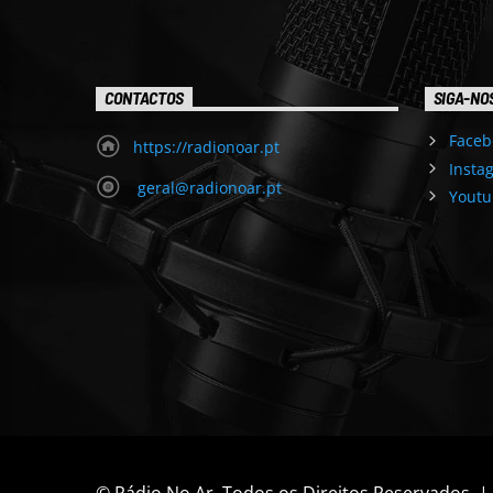
CONTACTOS
SIGA-NO
Faceb
https://radionoar.pt
Insta
geral@radionoar.pt
Youtu