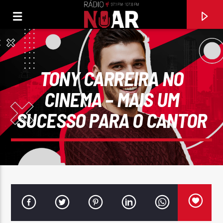
TONY CARREIRA NO
CINEMA – MAIS UM
SUCESSO PARA O CANTOR
FAIXA ATUAL
97.1FM E 107.8 FM
RÁDIO NOAR