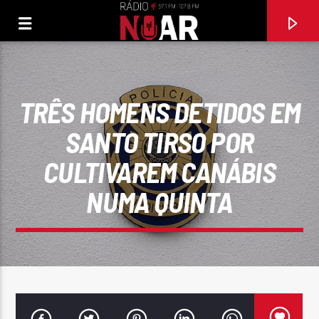
TRÊS HOMENS DETIDOS EM
SANTO TIRSO POR
CULTIVAREM CANÁBIS
NUMA QUINTA
FAIXA ATUAL
97.1FM E 107.8 FM
RÁDIO NOAR