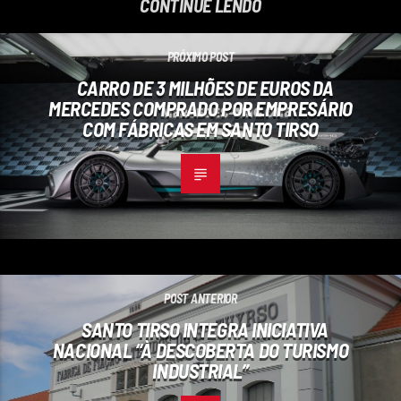
CONTINUE LENDO
PRÓXIMO POST
CARRO DE 3 MILHÕES DE EUROS DA
MERCEDES COMPRADO POR EMPRESÁRIO
COM FÁBRICAS EM SANTO TIRSO
POST ANTERIOR
SANTO TIRSO INTEGRA INICIATIVA
NACIONAL “À DESCOBERTA DO TURISMO
INDUSTRIAL”