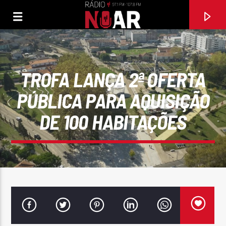
TROFA LANÇA 2ª OFERTA
PÚBLICA PARA AQUISIÇÃO
DE 100 HABITAÇÕES
FAIXA ATUAL
SILÊNCIO NÃO É AMOR
ÁGATA