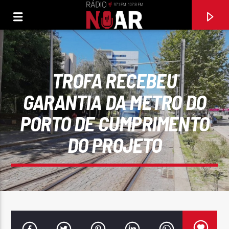
TROFA RECEBEU
GARANTIA DA METRO DO
PORTO DE CUMPRIMENTO
DO PROJETO
FAIXA ATUAL
HONEY HONEY
ABBA