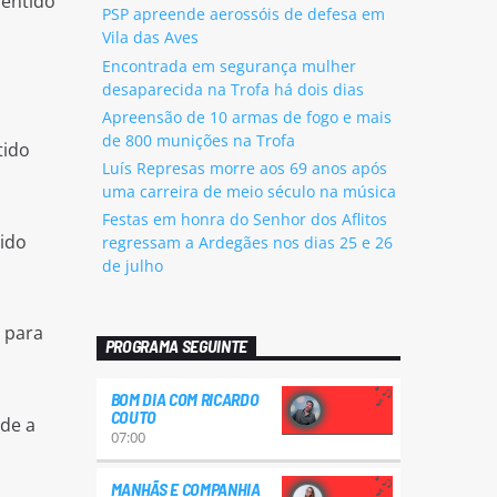
sentido
PSP apreende aerossóis de defesa em
Vila das Aves
Encontrada em segurança mulher
desaparecida na Trofa há dois dias
Apreensão de 10 armas de fogo e mais
de 800 munições na Trofa
tido
Luís Represas morre aos 69 anos após
uma carreira de meio século na música
Festas em honra do Senhor dos Aflitos
tido
regressam a Ardegães nos dias 25 e 26
de julho
s para
PROGRAMA SEGUINTE
BOM DIA COM RICARDO
COUTO
ede a
07:00
MANHÃS E COMPANHIA