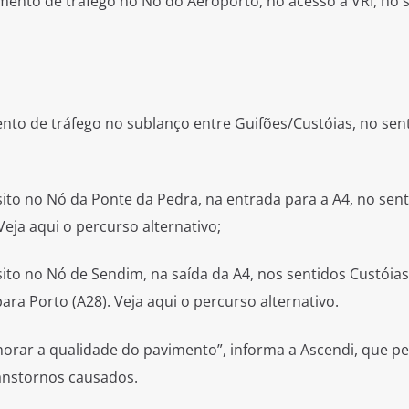
mento de tráfego no Nó do Aeroporto, no acesso à VRI, no 
ento de tráfego no sublanço entre Guifões/Custóias, no sen
nsito no Nó da Ponte da Pedra, na entrada para a A4, no sen
eja aqui o percurso alternativo;
nsito no Nó de Sendim, na saída da A4, nos sentidos Custóia
ara Porto (A28). Veja aqui o percurso alternativo.
lhorar a qualidade do pavimento”, informa a Ascendi, que p
anstornos causados.