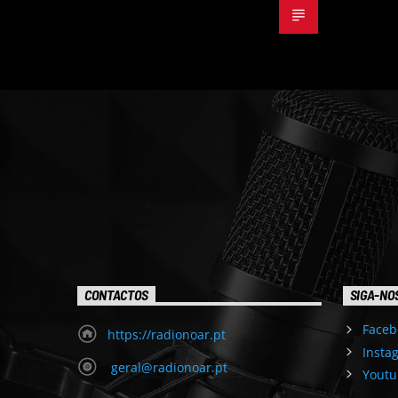
CONTACTOS
SIGA-NO
Faceb
https://radionoar.pt
Insta
geral@radionoar.pt
Youtu