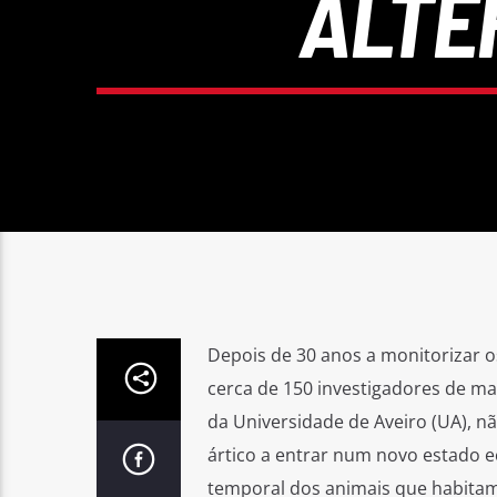
ALTE
Depois de 30 anos a monitorizar o
cerca de 150 investigadores de mais
da Universidade de Aveiro (UA), nã
ártico a entrar num novo estado e
temporal dos animais que habitam a