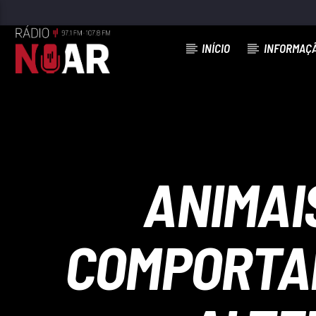
INÍCIO
INFORMAÇ
FAIXA ATUAL
Ó TRABALHO VAI-TE EMBORA
NUNNO PORTUGAL
ANIMAI
COMPORTA