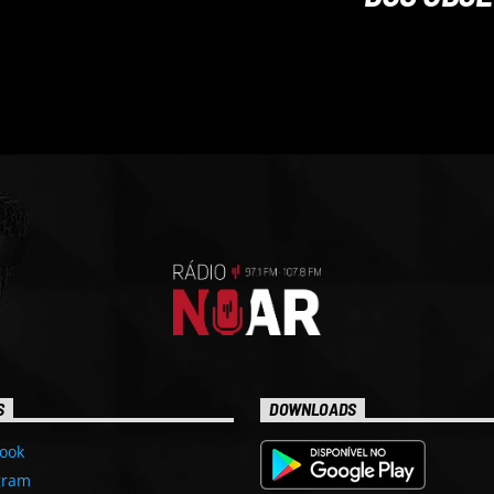
S
DOWNLOADS
ook
gram