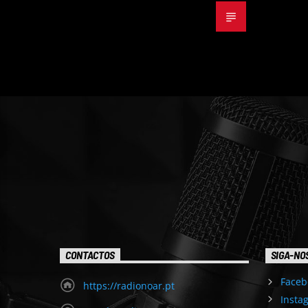
CONTACTOS
SIGA-NO
Faceb
https://radionoar.pt
Insta