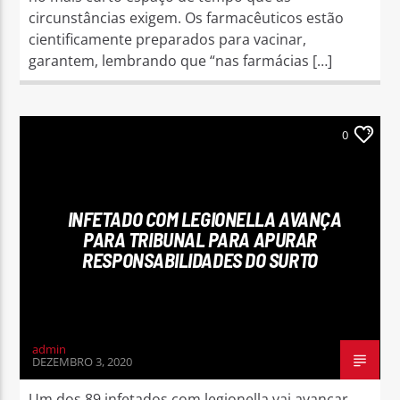
circunstâncias exigem. Os farmacêuticos estão
cientificamente preparados para vacinar,
garantem, lembrando que “nas farmácias […]
0
INFETADO COM LEGIONELLA AVANÇA
PARA TRIBUNAL PARA APURAR
RESPONSABILIDADES DO SURTO
admin
DEZEMBRO 3, 2020
Um dos 89 infetados com legionella vai avançar