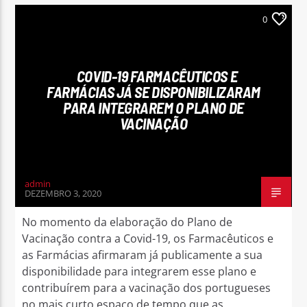
0
COVID-19 FARMACÊUTICOS E
FARMÁCIAS JÁ SE DISPONIBILIZARAM
PARA INTEGRAREM O PLANO DE
VACINAÇÃO
admin
DEZEMBRO 3, 2020
No momento da elaboração do Plano de
Vacinação contra a Covid-19, os Farmacêuticos e
as Farmácias afirmaram já publicamente a sua
disponibilidade para integrarem esse plano e
contribuírem para a vacinação dos portugueses
no mais curto espaço de tempo que as