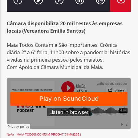
Câmara disponibiliza 20 mil testes às empresas
locais (Vereadora Emília Santos)
Rádio No ar
Maia Todos Contam e São Importantes. Crónica
diária 2ª a 6ª feira, 11h00 sobre a pandemia: histórias
vividas na primeira pessoa pelos maiatos.
Com Apoio da Câmara Municipal da Maia.
NoAr
·
MAIA TODOS CONTAM PROG47 04MAI2021