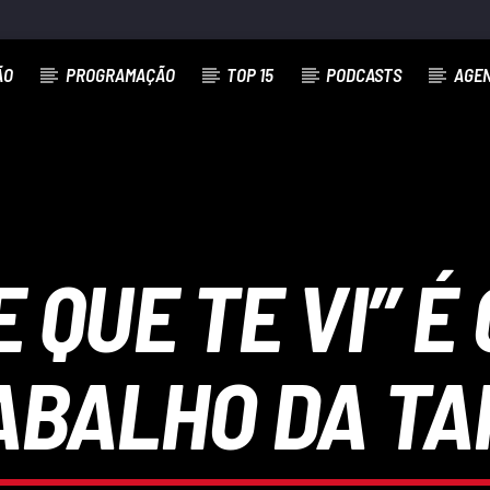
ÃO
PROGRAMAÇÃO
TOP 15
PODCASTS
AGE
 QUE TE VI” É
ABALHO DA TA