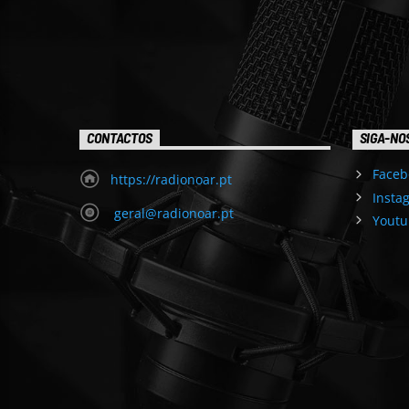
CONTACTOS
SIGA-NO
Faceb
https://radionoar.pt
Insta
geral@radionoar.pt
Youtu