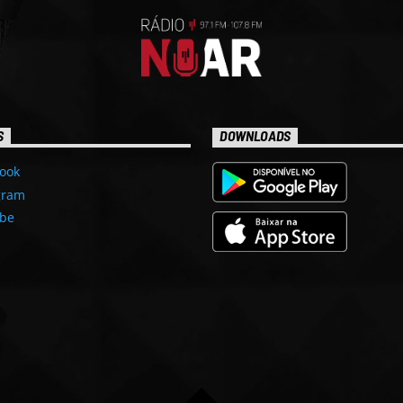
S
DOWNLOADS
ook
gram
be