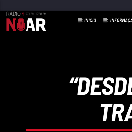
INÍCIO
INFORMAÇ
FAIXA ATUAL
MEU AMOR ÉS TU
MARCO JUNIOR
“DESDE
TR