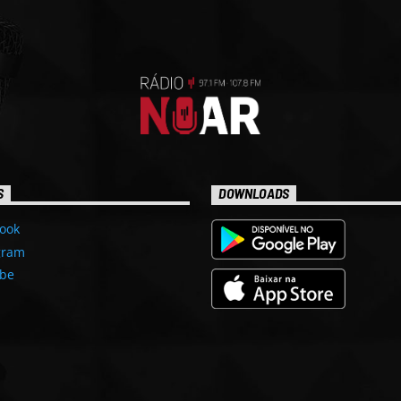
S
DOWNLOADS
ook
gram
be