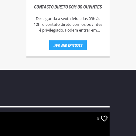
CONTACTO DIRETO COM OS OUVINTES
De segunda a sexta feira, das 09h às
12h, o contato direto com os ouvintes
é privilegiado. Podem entrar em
antena pelo 22 943 93 83 ou 22 943 93
88. Esteja atento aos passatempos nas
INFO AND EPISODES
"Manhãs NoAr".
0