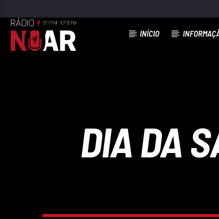
INÍCIO
INFORMAÇ
FAIXA ATUAL
97.1FM E 107.8 FM
RÁDIO NOAR
DIA DA 