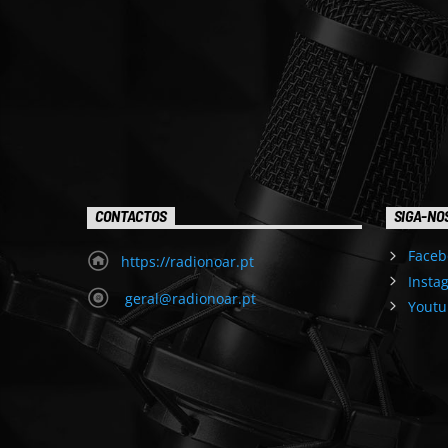
CONTACTOS
SIGA-NO
Faceb
https://radionoar.pt
Insta
geral@radionoar.pt
Youtu