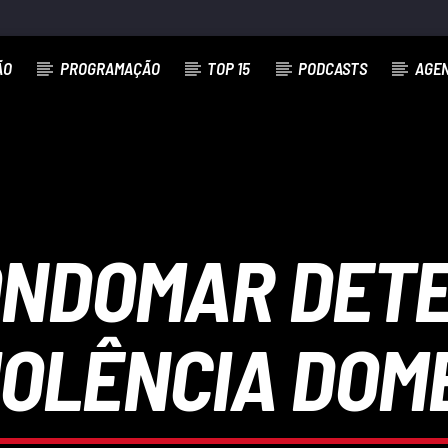
ÃO
PROGRAMAÇÃO
TOP 15
PODCASTS
AGE
ONDOMAR DET
IOLÊNCIA DOM