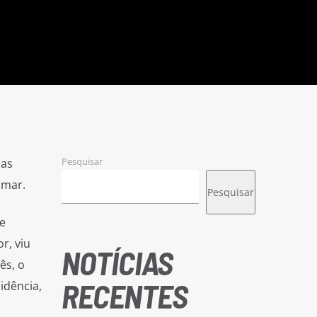
Pesquisar
cas
omar.
Pesquisar
e
r, viu
NOTÍCIAS
ês, o
RECENTES
idência,