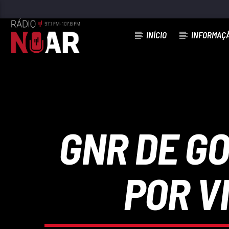
INÍCIO
INFORMAÇ
FAIXA ATUAL
SÓ PENSA EM NAMORAR
XAVIER
GNR DE G
POR V