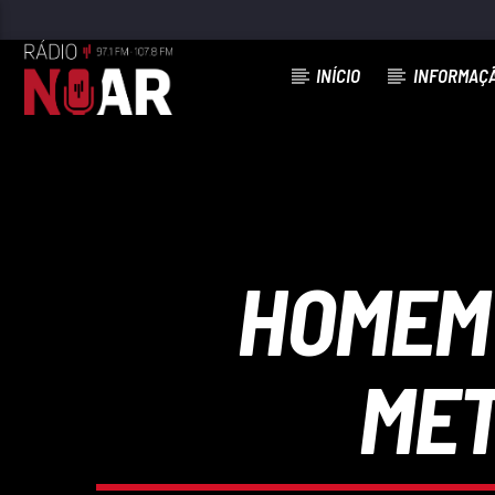
INÍCIO
INFORMAÇ
FAIXA ATUAL
PINTEI-LHOS
ROSINHA
HOMEM 
MET