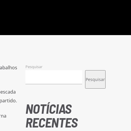
Pesquisar
rabalhos
Pesquisar
 escada
partido.
NOTÍCIAS
rna
RECENTES