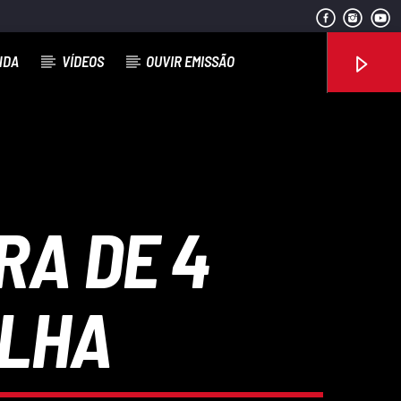
NDA
VÍDEOS
OUVIR EMISSÃO
Rádio No ar
RA DE 4
ELHA