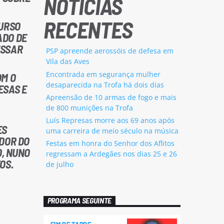
NOTÍCIAS
RECENTES
CURSO
ADO DE
ESSAR
PSP apreende aerossóis de defesa em
Vila das Aves
Encontrada em segurança mulher
OM O
desaparecida na Trofa há dois dias
ESAS E
Apreensão de 10 armas de fogo e mais
de 800 munições na Trofa
Luís Represas morre aos 69 anos após
ES
uma carreira de meio século na música
ADOR DO
Festas em honra do Senhor dos Aflitos
O, NUNO
regressam a Ardegães nos dias 25 e 26
OS.
de julho
PROGRAMA SEGUINTE