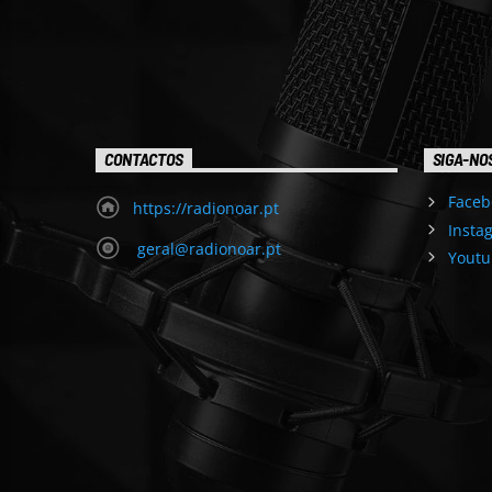
CONTACTOS
SIGA-NO
Faceb
https://radionoar.pt
Insta
geral@radionoar.pt
Youtu