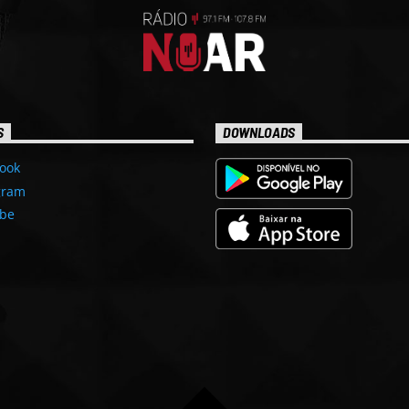
S
DOWNLOADS
ook
gram
be