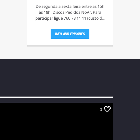
De segunda a sexta feira entre as 15h
às 18h, Discos Pedidos NoAr. Para
participar ligue 760 78 11 11 (custo da
chamada - 0,60€ + IVA), e aguarde que a
Rute Andrade ou a Bi Silva entrem em
INFO AND EPISODES
contato.
0