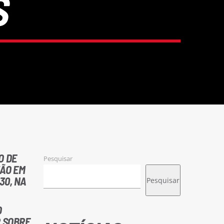
S
O DE
Pesquisar
ÃO EM
30, NA
Pesquisar
O
R SOBRE