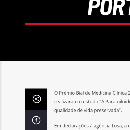
POR
O Prémio Bial de Medicina Clínica 
realizaram o estudo “A Paramiloi
qualidade de vida preservada”.
Em declarações à agência Lusa, a 