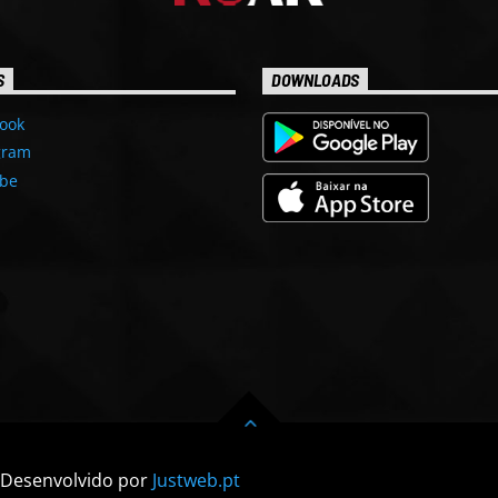
S
DOWNLOADS
ook
gram
be
| Desenvolvido por
Justweb.pt