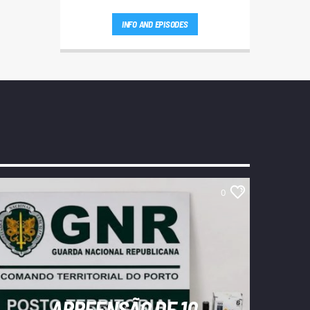
INFO AND EPISODES
0
APREENSÃO DE 10