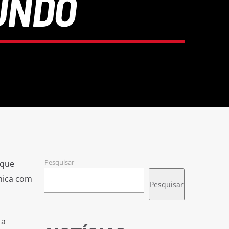
UNDO
Pesquisar
 que
nica com
Pesquisar
 a