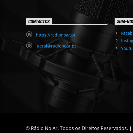
CONTACTOS
SIGA-NO
Faceb
https://radionoar.pt
Insta
geral@radionoar.pt
Youtu
© Rádio No Ar. Todos os Direitos Reservados. 