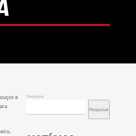
A
Pesquisar
rouços e
ara
Pesquisar
eiro,