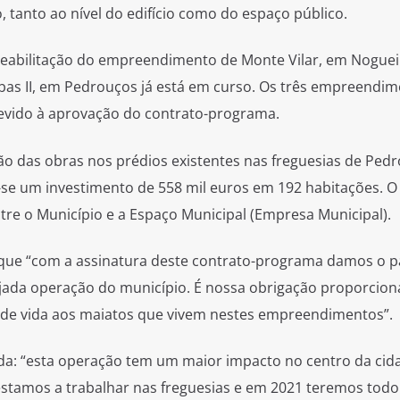
, tanto ao nível do edifício como do espaço público.
 reabilitação do empreendimento de Monte Vilar, em Noguei
eibas II, em Pedrouços já está em curso. Os três empreendi
devido à aprovação do contrato-programa.
ção das obras nos prédios existentes nas freguesias de Ped
-se um investimento de 558 mil euros em 192 habitações. O
re o Município e a Espaço Municipal (Empresa Municipal).
 que “com a assinatura deste contrato-programa damos o 
ojada operação do município. É nossa obrigação proporcion
 de vida aos maiatos que vivem nestes empreendimentos”.
nda: “esta operação tem um maior impacto no centro da cid
stamos a trabalhar nas freguesias e em 2021 teremos todo