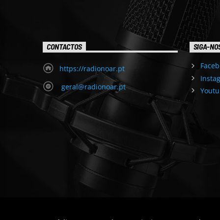
CONTACTOS
SIGA-NO
Faceb
https://radionoar.pt
Insta
geral@radionoar.pt
Youtu