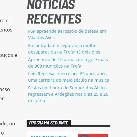
NOTÍCIAS
RECENTES
ra e
mentos
PSP apreende aerossóis de defesa em
Vila das Aves
Encontrada em segurança mulher
desaparecida na Trofa há dois dias
rouços e
Apreensão de 10 armas de fogo e mais
de 800 munições na Trofa
Luís Represas morre aos 69 anos após
uma carreira de meio século na música
Festas em honra do Senhor dos Aflitos
passo
regressam a Ardegães nos dias 25 e 26
ar
de julho
PROGRAMA SEGUINTE
ade, no
 o