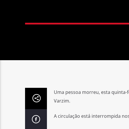
Uma pessoa morreu, esta quinta-f
Varzim.
A circulação está interrompida nos