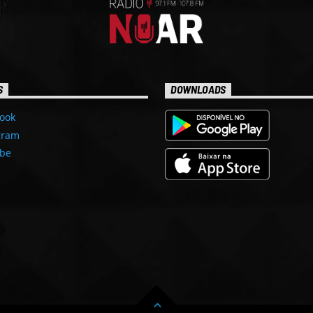
S
DOWNLOADS
ook
gram
be