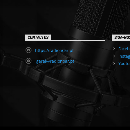
CONTACTOS
SIGA-NO
Faceb
https://radionoar.pt
Insta
geral@radionoar.pt
Youtu