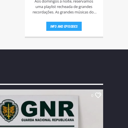
Aos domingos à noite, reservamos
uma playlist recheada de grandes
recordações. As grandes músicas dos
anos 60, 70, e 80.
INFO AND EPISODES
0