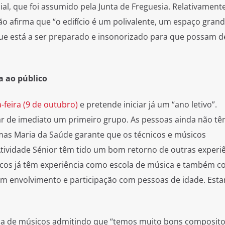
al, que foi assumido pela Junta de Freguesia. Relativament
ão afirma que “o edifício é um polivalente, um espaço grand
 que está a ser preparado e insonorizado para que possam d
a ao público
-feira (9 de outubro)
e pretende iniciar já um “ano letivo”.
zar de imediato um primeiro grupo. As pessoas ainda não t
as Maria da Saúde garante que os técnicos e músicos
Atividade Sénior têm tido um bom retorno de outras experi
nicos já têm experiência como escola de música e também 
om envolvimento e participação com pessoas de idade. Est
ipa de músicos admitindo que “temos muito bons composito