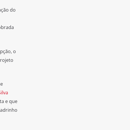
ação do
cobrada
pção, o
rojeto
te
ilva
ta e que
padrinho