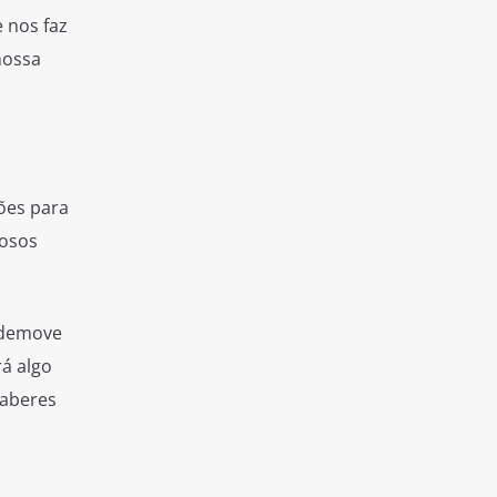
 nos faz
nossa
ões para
dosos
 demove
rá algo
saberes