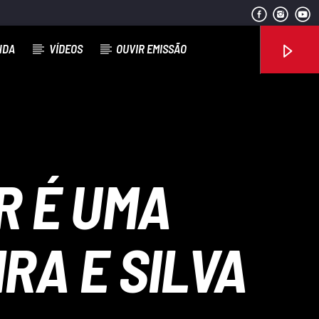
NDA
VÍDEOS
OUVIR EMISSÃO
Rádio No ar
R É UMA
RA E SILVA