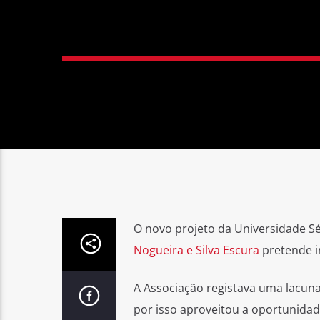
O novo projeto da Universidade S
Nogueira e Silva Escura
pretende in
A Associação registava uma lacuna 
por isso aproveitou a oportunida