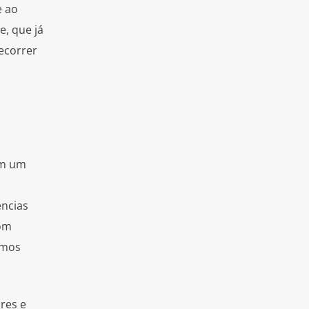
e ao
e, que já
ecorrer
êm um
ências
com
amos
res e