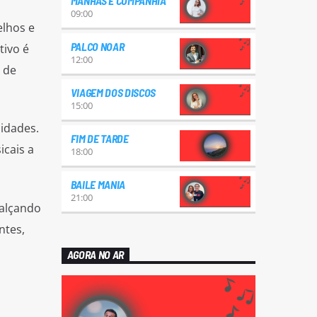
MANHÃS E COMPANHIA
09:00
elhos e
PALCO NOAR
tivo é
12:00
 de
VIAGEM DOS DISCOS
15:00
idades.
FIM DE TARDE
cais a
18:00
BAILE MANIA
21:00
ealçando
ntes,
AGORA NO AR