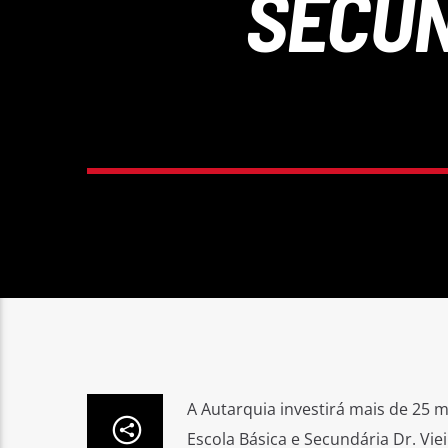
SECUN
A Autarquia investirá mais de 25 
Escola Básica e Secundária Dr. Viei