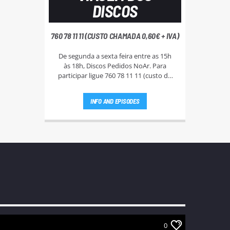
DISCOS
760 78 11 11 (CUSTO CHAMADA 0,60€ + IVA)
De segunda a sexta feira entre as 15h
às 18h, Discos Pedidos NoAr. Para
participar ligue 760 78 11 11 (custo da
chamada - 0,60€ + IVA), e aguarde que a
Rute Andrade ou a Bi Silva entrem em
INFO AND EPISODES
contato.
0