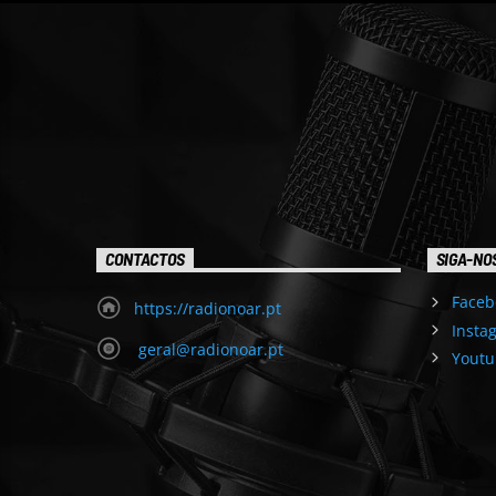
CONTACTOS
SIGA-NO
Faceb
https://radionoar.pt
Insta
geral@radionoar.pt
Youtu