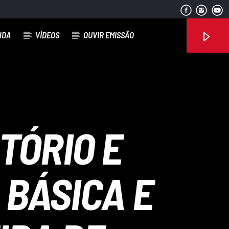
NDA
VÍDEOS
OUVIR EMISSÃO
Rádio No ar
TÓRIO E
 BÁSICA E