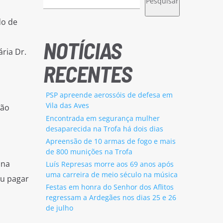
Pesquisar
do de
NOTÍCIAS
ria Dr.
RECENTES
PSP apreende aerossóis de defesa em
Vila das Aves
são
Encontrada em segurança mulher
desaparecida na Trofa há dois dias
Apreensão de 10 armas de fogo e mais
de 800 munições na Trofa
 na
Luís Represas morre aos 69 anos após
uma carreira de meio século na música
ou pagar
Festas em honra do Senhor dos Aflitos
a
regressam a Ardegães nos dias 25 e 26
de julho