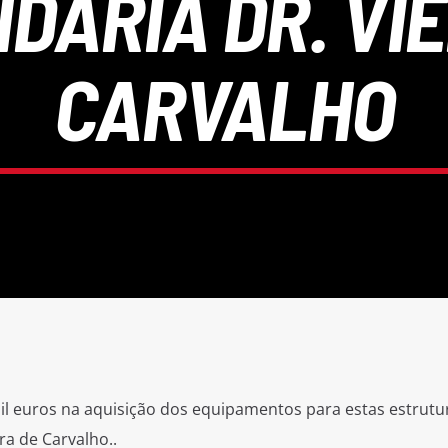
DÁRIA DR. VIE
CARVALHO
mil euros na aquisição dos equipamentos para estas estrutu
ra de Carvalho..