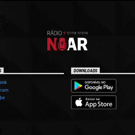
S
DOWNLOADS
ook
gram
be