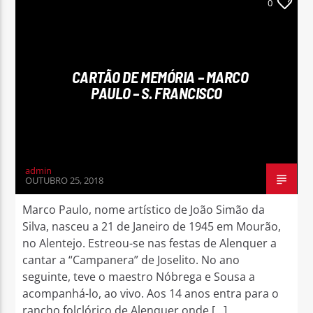
0
CARTÃO DE MEMÓRIA – MARCO
PAULO – S. FRANCISCO
admin
OUTUBRO 25, 2018
Marco Paulo, nome artístico de João Simão da
Silva, nasceu a 21 de Janeiro de 1945 em Mourão,
no Alentejo. Estreou-se nas festas de Alenquer a
cantar a “Campanera” de Joselito. No ano
seguinte, teve o maestro Nóbrega e Sousa a
acompanhá-lo, ao vivo. Aos 14 anos entra para o
rancho folclórico de Alenquer onde […]