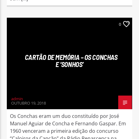
0
CARTÃO DE MEMÓRIA – OS CONCHAS
E ‘SONHOS’
admin
OUTUBRO 19, 2018
Os Conchas eram um duo constituído por José
Manuel Aguiar de Concha e Fernando Gaspar. Em
1960 venceram a primeira edição do concurso
“Caloiros da Canção” da Rádio Renascença na