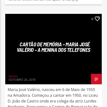
0
CARTÃO DE MEMÓRIA – MARIA JOSÉ
VALÉRIO – A MENINA DOS TELEFONES
admin
OUTUBRO 24, 2018
Maria José Valério, nasceu em 6 de Maio de 1933
na Amadora. Começou a cantar em 1950, no Liceu
D. João de Castro onde era colega da atriz Lurdes
Norberto. Frequentou o Centro de Preparação de