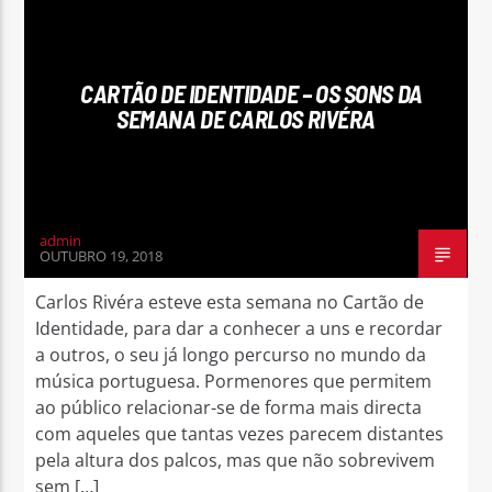
CARTÃO DE IDENTIDADE – OS SONS DA
SEMANA DE CARLOS RIVÉRA
admin
OUTUBRO 19, 2018
Carlos Rivéra esteve esta semana no Cartão de
Identidade, para dar a conhecer a uns e recordar
a outros, o seu já longo percurso no mundo da
música portuguesa. Pormenores que permitem
ao público relacionar-se de forma mais directa
com aqueles que tantas vezes parecem distantes
pela altura dos palcos, mas que não sobrevivem
sem […]