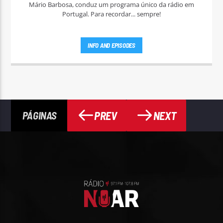
Mário Barbosa, conduz um programa único da rádio em
Portugal. Para recordar... sempre!
INFO AND EPISODES
PREV
NEXT
PÁGINAS