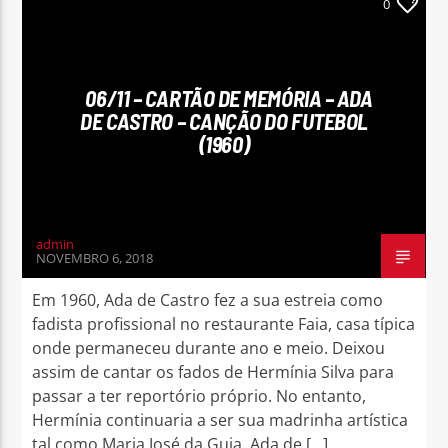
0
06/11 – CARTÃO DE MEMÓRIA – ADA
DE CASTRO – CANÇÃO DO FUTEBOL
(1960)
admin
NOVEMBRO 6, 2018
Em 1960, Ada de Castro fez a sua estreia como
fadista profissional no restaurante Faia, casa típica
onde permaneceu durante ano e meio. Deixou
assim de cantar os fados de Hermínia Silva para
passar a ter reportório próprio. No entanto,
Hermínia continuaria a ser sua madrinha artística
tal como Maria José da Guia. Ada de […]