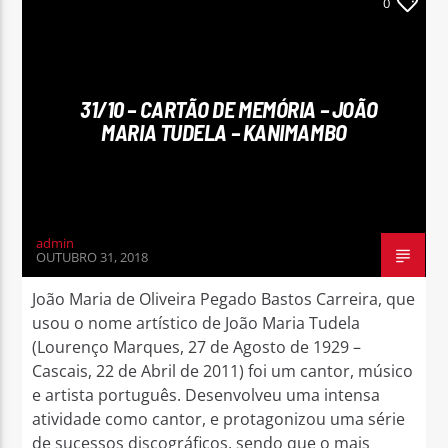
0
31/10 – CARTÃO DE MEMÓRIA – JOÃO
MARIA TUDELA – KANIMAMBO
admin
OUTUBRO 31, 2018
João Maria de Oliveira Pegado Bastos Carreira, que
usou o nome artístico de João Maria Tudela
(Lourenço Marques, 27 de Agosto de 1929 –
Cascais, 22 de Abril de 2011) foi um cantor, músico
e artista português. Desenvolveu uma intensa
atividade como cantor, e protagonizou uma série
de sucessos discográficos, sendo que o mais