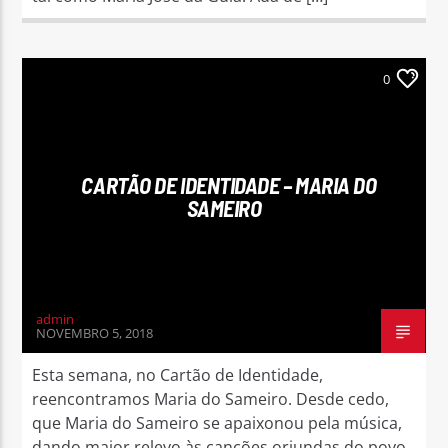
0
CARTÃO DE IDENTIDADE – MARIA DO
SAMEIRO
admin
NOVEMBRO 5, 2018
Esta semana, no Cartão de Identidade,
reencontramos Maria do Sameiro. Desde cedo,
que Maria do Sameiro se apaixonou pela música,
dando maior relevo às canções oriundas do povo