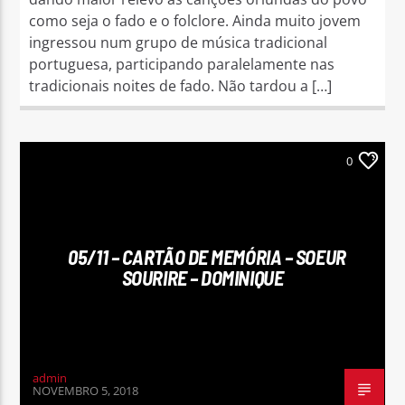
como seja o fado e o folclore. Ainda muito jovem
ingressou num grupo de música tradicional
portuguesa, participando paralelamente nas
tradicionais noites de fado. Não tardou a […]
0
05/11 – CARTÃO DE MEMÓRIA – SOEUR
SOURIRE – DOMINIQUE
admin
NOVEMBRO 5, 2018