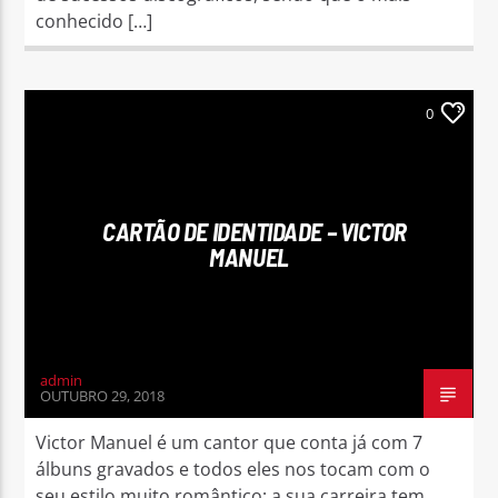
conhecido […]
0
CARTÃO DE IDENTIDADE – VICTOR
MANUEL
admin
OUTUBRO 29, 2018
Victor Manuel é um cantor que conta já com 7
álbuns gravados e todos eles nos tocam com o
seu estilo muito romântico; a sua carreira tem