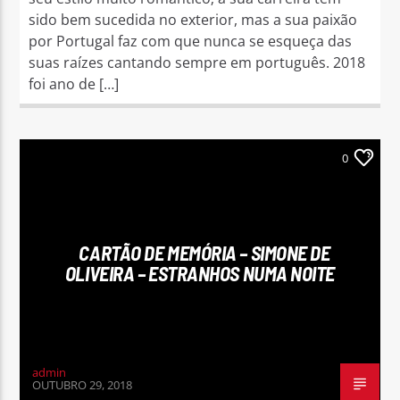
sido bem sucedida no exterior, mas a sua paixão
por Portugal faz com que nunca se esqueça das
suas raízes cantando sempre em português. 2018
foi ano de […]
0
CARTÃO DE MEMÓRIA – SIMONE DE
OLIVEIRA – ESTRANHOS NUMA NOITE
admin
OUTUBRO 29, 2018