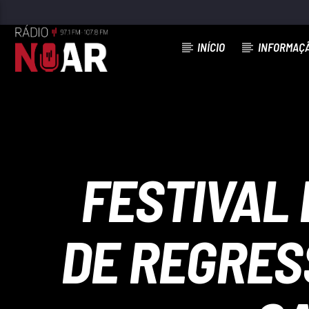
INÍCIO
INFORMAÇ
FAIXA ATUAL
COMO O TEU AMOR NÃO HÁ
CARLA TELES
FESTIVAL 
DE REGRESS