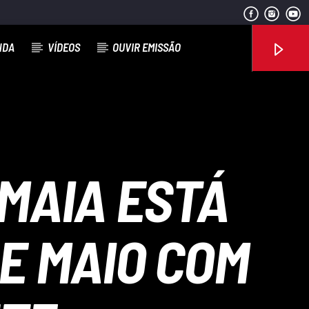
NDA
VÍDEOS
OUVIR EMISSÃO
Rádio No ar
 MAIA ESTÁ
DE MAIO COM