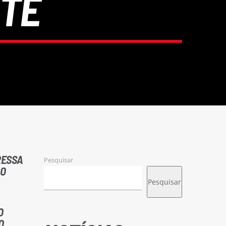
TE
RESSA
Pesquisar
NO
Pesquisar
O
O