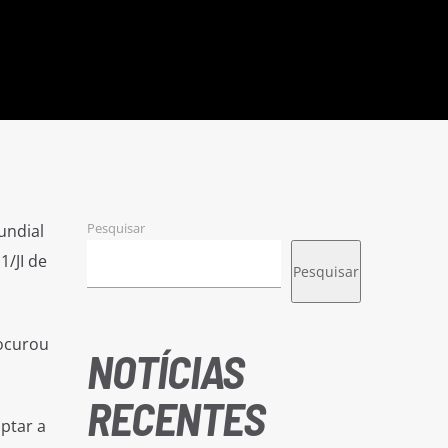
Pesquisar
undial
/JI de
Pesquisar
rocurou
NOTÍCIAS
RECENTES
ptar a