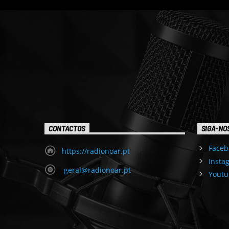
CONTACTOS
SIGA-NO
Faceb
https://radionoar.pt
Insta
geral@radionoar.pt
Youtu