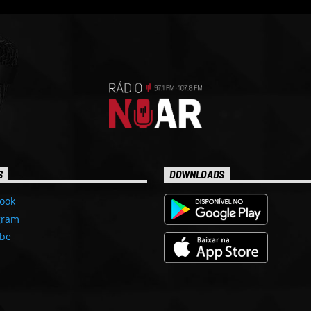
S
DOWNLOADS
ook
gram
be