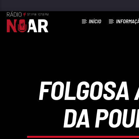
INÍCIO
INFORMAÇ
FAIXA ATUAL
JOGO DE CINTURA (FEAT AMELINHA)
NANDO CORDEL
FOLGOSA 
DA POU