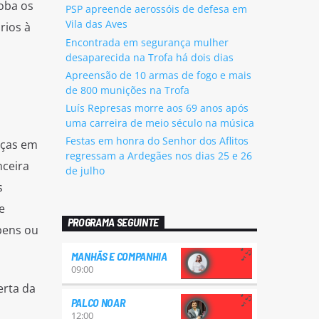
loba os
PSP apreende aerossóis de defesa em
Vila das Aves
rios à
Encontrada em segurança mulher
desaparecida na Trofa há dois dias
Apreensão de 10 armas de fogo e mais
de 800 munições na Trofa
Luís Represas morre aos 69 anos após
uma carreira de meio século na música
Festas em honra do Senhor dos Aflitos
nças em
regressam a Ardegães nos dias 25 e 26
nceira
de julho
s
e
PROGRAMA SEGUINTE
bens ou
MANHÃS E COMPANHIA
09:00
erta da
PALCO NOAR
12:00