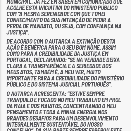
MUNICIPAL, JÁ FEZ EM SABER EM COMUNICADO QUE
ACOLHE ESTA INICIATIVA DO MINISTÉRIO PÚBLICO
COM “A MESMA SERENIDADE COM QUE TOMEI
CONHECIMENTO DA SUA INTENÇÃO DE PEDIR A
PERDA DE MANDATO, OU SEJA, COM CONFIANÇA NA
JUSTIÇA”.
DE ACORDO COM O AUTARCA A EXTINÇÃO DESTA
AÇÃO É BENÉFICA PARA O SEU BOM NOME, ASSIM
COMO PARA A CREDIBILIDADE DA JUSTIÇA EM
PORTUGAL, DECLARANDO: “SE NA VERDADE DEIXA
CLARA A TRANSPARÊNCIA E A SERIEDADE DOS
MEUS ATOS, TAMBÉM É, A MEU VER, MUITO
IMPORTANTE PARA A CREDIBILIDADE DO MINISTÉRIO
PÚBLICO E DO SISTEMA JUDICIAL PORTUGUÊS”.
O AUTARCA ACRESCENTA: “ESTIVE SEMPRE
TRANQUILO E FOCADO NO MEU TRABALHO EM PROL
DA MAIA E DOS MAIATOS, CONCENTRANDO O MEU
PENSAMENTO E TODA A MINHA ENERGIA NOS
GRANDES DESAFIOS PARA UM DESENVOLVIMENTO
INTEGRALMENTE SUSTENTÁVEL DO NOSSO
CONCELHO”. DA SUA PARTE SEMPRE ESPEROU ESTE