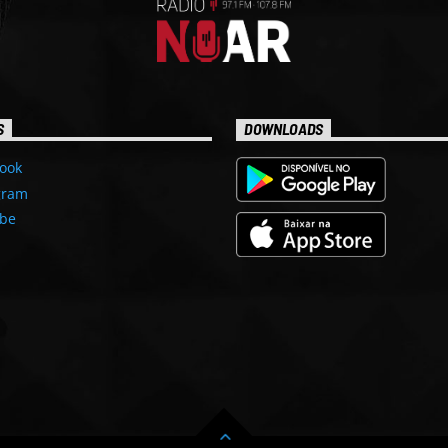
S
DOWNLOADS
ook
gram
be