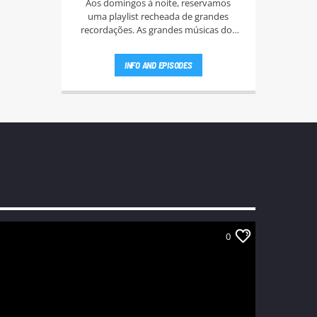
Aos domingos à noite, reservamos
uma playlist recheada de grandes
recordações. As grandes músicas dos
anos 60, 70, e 80.
INFO AND EPISODES
0