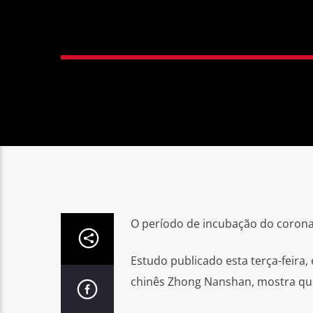
O período de incubação do corona
Estudo publicado esta terça-feira,
chinês Zhong Nanshan, mostra que 