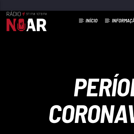
INÍCIO
INFORMAÇ
FAIXA ATUAL
ELA QUER CASAR
MICAEL VINGANÇA
PERÍO
CORONAV