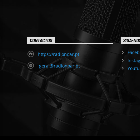
CONTACTOS
SIGA-NO
Faceb
https://radionoar.pt
Insta
geral@radionoar.pt
Youtu