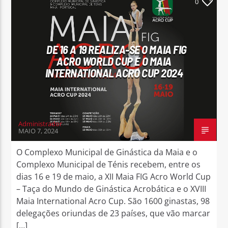
0
DE 16 A 19 REALIZA-SE O MAIA FIG
ACRO WORLD CUP E O MAIA
INTERNATIONAL ACRO CUP 2024
Administrador
MAIO 7, 2024
O Complexo Municipal de Ginástica da Maia e o
Complexo Municipal de Ténis recebem, entre os
dias 16 e 19 de maio, a XII Maia FIG Acro World Cup
– Taça do Mundo de Ginástica Acrobática e o XVIII
Maia International Acro Cup. São 1600 ginastas, 98
delegações oriundas de 23 países, que vão marcar
[…]