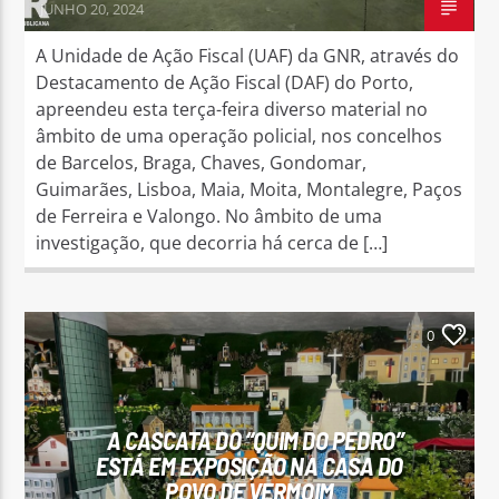
JUNHO 20, 2024
A Unidade de Ação Fiscal (UAF) da GNR, através do
Destacamento de Ação Fiscal (DAF) do Porto,
apreendeu esta terça-feira diverso material no
âmbito de uma operação policial, nos concelhos
de Barcelos, Braga, Chaves, Gondomar,
Guimarães, Lisboa, Maia, Moita, Montalegre, Paços
de Ferreira e Valongo. No âmbito de uma
investigação, que decorria há cerca de […]
0
A CASCATA DO “QUIM DO PEDRO”
ESTÁ EM EXPOSIÇÃO NA CASA DO
POVO DE VERMOIM