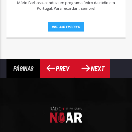
Mário Barbosa, conduz um programa único da rádio em
Portugal. Para recordar... sempre!
INFO AND EPISODES
PREV
NEXT
PÁGINAS