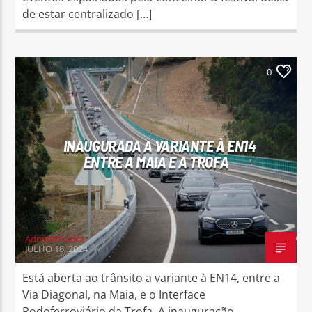
de estar centralizado […]
0
INAUGURADA A VARIANTE À EN14
ENTRE A MAIA E A TROFA
Administrador
JULHO 18, 2024
Está aberta ao trânsito a variante à EN14, entre a
Via Diagonal, na Maia, e o Interface
Rodoferroviário da Trofa. A inauguração