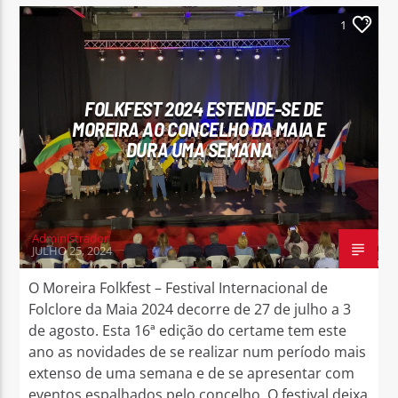
1
FOLKFEST 2024 ESTENDE-SE DE
MOREIRA AO CONCELHO DA MAIA E
DURA UMA SEMANA
Administrador
JULHO 25, 2024
O Moreira Folkfest – Festival Internacional de
Folclore da Maia 2024 decorre de 27 de julho a 3
de agosto. Esta 16ª edição do certame tem este
ano as novidades de se realizar num período mais
extenso de uma semana e de se apresentar com
eventos espalhados pelo concelho. O festival deixa