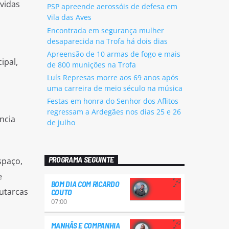
vidas
PSP apreende aerossóis de defesa em
Vila das Aves
Encontrada em segurança mulher
desaparecida na Trofa há dois dias
Apreensão de 10 armas de fogo e mais
ipal,
de 800 munições na Trofa
Luís Represas morre aos 69 anos após
uma carreira de meio século na música
Festas em honra do Senhor dos Aflitos
,
regressam a Ardegães nos dias 25 e 26
ncia
de julho
PROGRAMA SEGUINTE
spaço,
e
BOM DIA COM RICARDO
utarcas
COUTO
07:00
MANHÃS E COMPANHIA