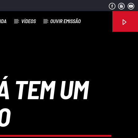
NDA
VÍDEOS
OUVIR EMISSÃO
Rádio No ar
Á TEM UM
O