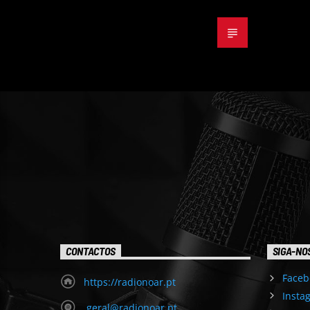
CONTACTOS
SIGA-NO
Faceb
https://radionoar.pt
Insta
geral@radionoar.pt