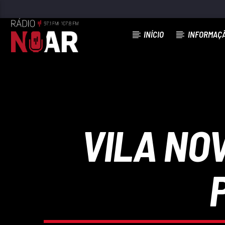
INÍCIO
INFORMAÇ
FAIXA ATUAL
Ó MEU POVO
SONS DO MINHO
VILA NO