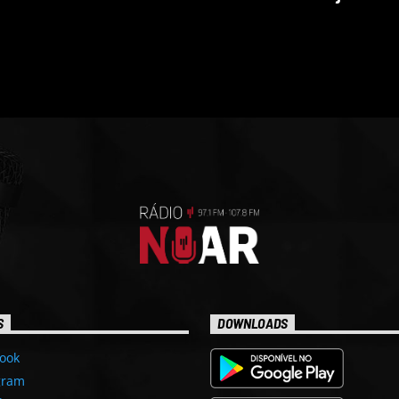
S
DOWNLOADS
ook
gram